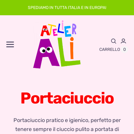
Skip
SPEDIAMO IN TUTTA ITALIA E IN EUROPA!
to
content
Toggle
0
CARRELLO
Navigation
Abbigliamento
Asilo
Portaciuccio
Neonato
Sacche
Portaciuccio pratico e igienico, perfetto per
tenere sempre il ciuccio pulito a portata di