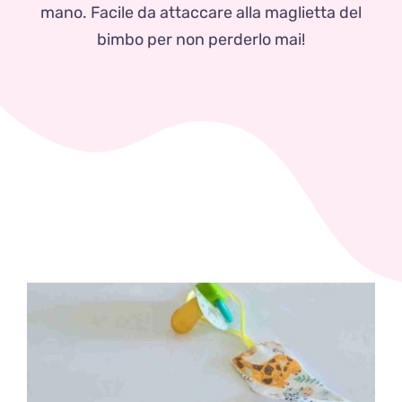
Zaini
mano. Facile da attaccare alla maglietta del
bimbo per non perderlo mai!
Pupazzi
Lista Nascita
Blog
Eventi
Spedizioni