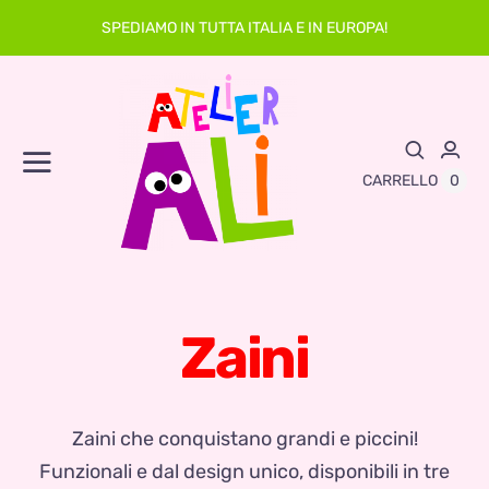
Skip
SPEDIAMO IN TUTTA ITALIA E IN EUROPA!
to
content
Toggle
0
CARRELLO
Navigation
Abbigliamento
Asilo
Zaini
Neonato
Sacche
Zaini che conquistano grandi e piccini!
Funzionali e dal design unico, disponibili in tre