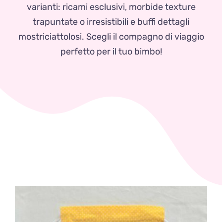
Zaini
varianti: ricami esclusivi, morbide texture
trapuntate o irresistibili e buffi dettagli
Pupazzi
mostriciattolosi. Scegli il compagno di viaggio
perfetto per il tuo bimbo!
Lista Nascita
Blog
Eventi
Spedizioni