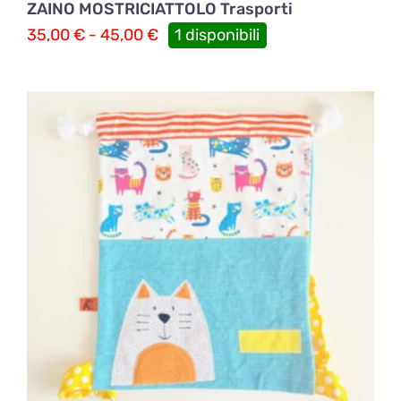
ZAINO MOSTRICIATTOLO Trasporti
Fascia
35,00
€
-
45,00
€
1 disponibili
di
prezzo:
da
35,00 €
a
45,00 €