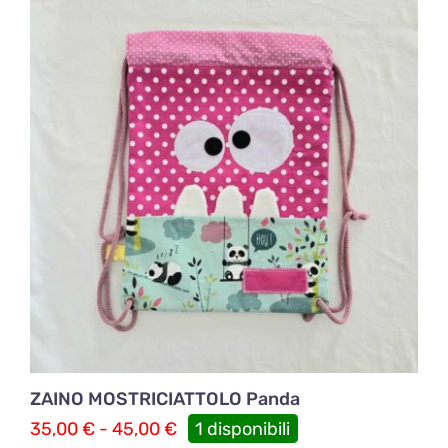
35,00 €
a
45,00 €
ZAINO MOSTRICIATTOLO Panda
Fascia
35,00
€
-
45,00
€
1 disponibili