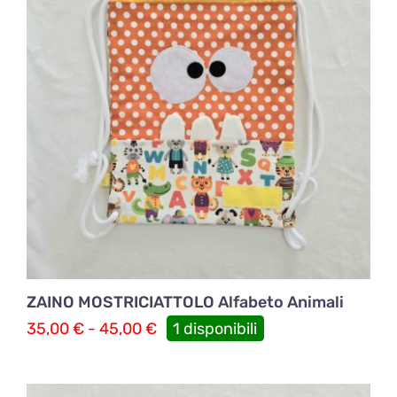
ZAINO MOSTRICIATTOLO Alfabeto Animali
Fascia
35,00
€
-
45,00
€
1 disponibili
di
prezzo:
da