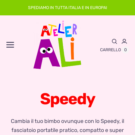
Skip
SPEDIAMO IN TUTTA ITALIA E IN EUROPA!
to
content
Toggle
0
CARRELLO
Navigation
Abbigliamento
Asilo
Speedy
Neonato
Sacche
Cambia il tuo bimbo ovunque con lo Speedy, il
fasciatoio portatile pratico, compatto e super