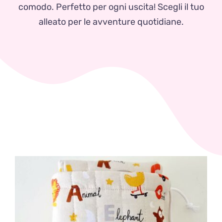
Zaini
comodo. Perfetto per ogni uscita! Scegli il tuo
alleato per le avventure quotidiane.
Pupazzi
Lista Nascita
Blog
Eventi
Spedizioni