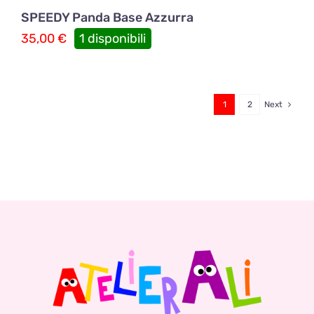
SPEEDY Panda Base Azzurra
35,00
€
1 disponibili
1
2
Next