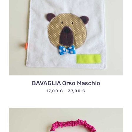
BAVAGLIA Orso Maschio
Fascia
17,00
€
-
37,00
€
di
prezzo:
da
17,00 €
a