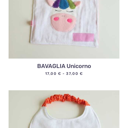
BAVAGLIA Unicorno
Fascia
17,00
€
-
37,00
€
di
prezzo:
da
17,00 €
a
37,00 €