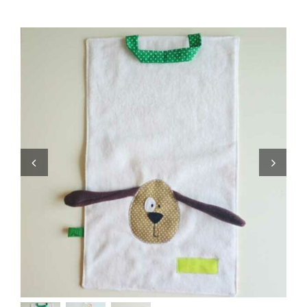
Zaini
Pupazzi
Lista Nascita
Blog
Eventi
Spedizioni