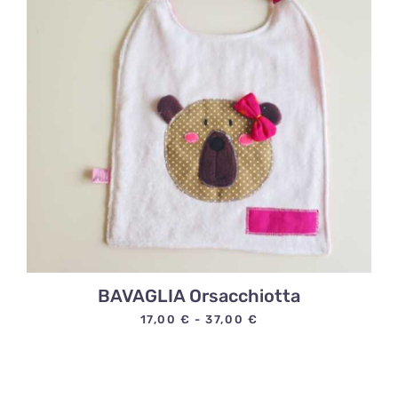
37,00 €
BAVAGLIA Orsacchiotta
Fascia
17,00
€
-
37,00
€
di
prezzo:
da