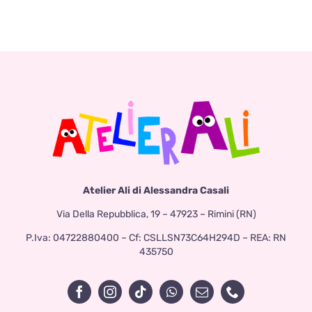
17,00 €
a
37,00 €
Atelier Ali di Alessandra Casali
Via Della Repubblica, 19 – 47923 – Rimini (RN)
P.Iva: 04722880400 – Cf: CSLLSN73C64H294D – REA: RN
435750