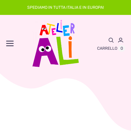
Skip
SPEDIAMO IN TUTTA ITALIA E IN EUROPA!
to
content
Toggle
0
CARRELLO
Navigation
Abbigliamento
Asilo
Neonato
Sacche