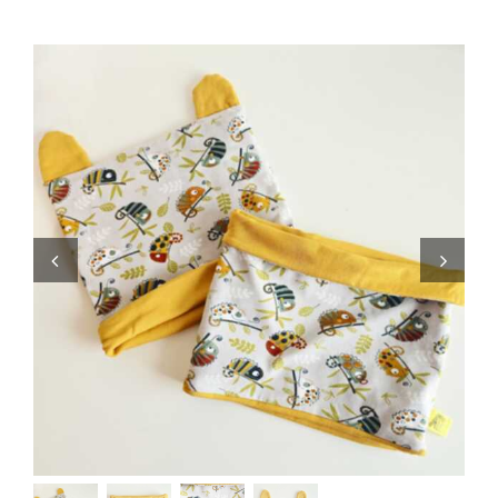
Zaini
Pupazzi
Lista Nascita
Blog
Eventi
Spedizioni