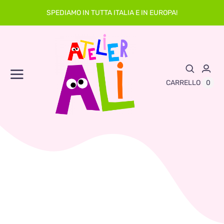
Skip
SPEDIAMO IN TUTTA ITALIA E IN EUROPA!
to
content
Toggle
0
CARRELLO
Navigation
Abbigliamento
Asilo
Neonato
Sacche