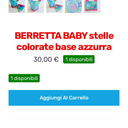
BERRETTA BABY stelle
colorate base azzurra
30,00
€
1 disponibili
1 disponibili
BERRETTA
Aggiungi Al Carrello
BABY
stelle
colorate
base