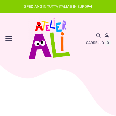
Skip
SPEDIAMO IN TUTTA ITALIA E IN EUROPA!
to
content
Toggle
0
CARRELLO
Navigation
Abbigliamento
Asilo
Neonato
Sacche