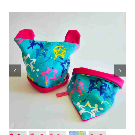
Zaini
Pupazzi
Lista Nascita
Blog
Eventi
Spedizioni