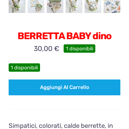
BERRETTA BABY dino
30,00
€
1 disponibili
1 disponibili
BERRETTA
Aggiungi Al Carrello
BABY
dino
quantità
Simpatici, colorati, calde berrette, in