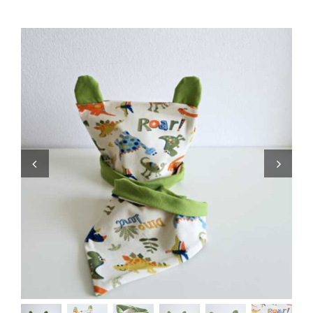
Zaini
Pupazzi
Lista Nascita
Blog
Eventi
Spedizioni