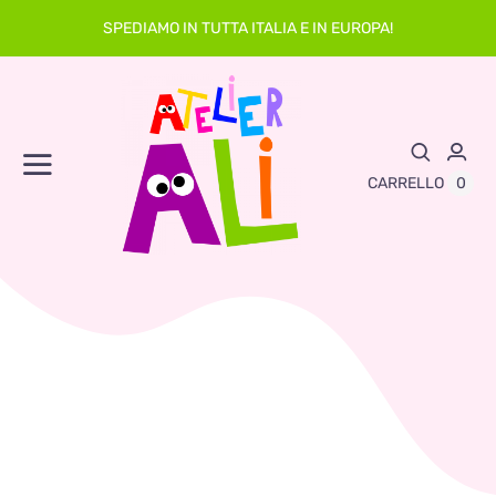
Skip
SPEDIAMO IN TUTTA ITALIA E IN EUROPA!
to
content
Toggle
0
CARRELLO
Navigation
Abbigliamento
Asilo
Neonato
Sacche