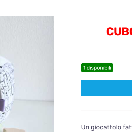
CUBO
1 disponibili
CUBOTTO
POIS
ROSSO
quantità
Un giocattolo fat