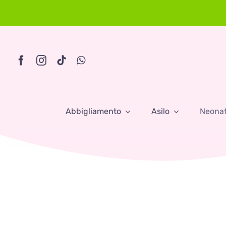
Skip
to
content
Abbigliamento
Asilo
Neona