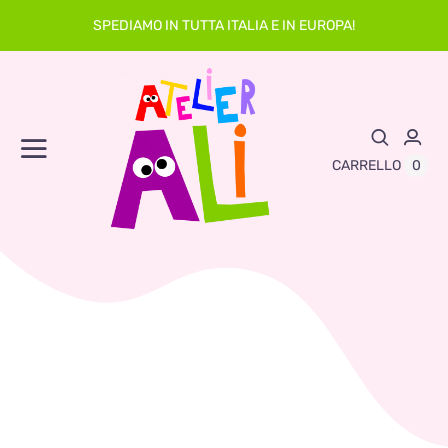
Skip
SPEDIAMO IN TUTTA ITALIA E IN EUROPA!
to
content
Toggle
0
CARRELLO
Navigation
Abbigliamento
Asilo
Neonato
Sacche