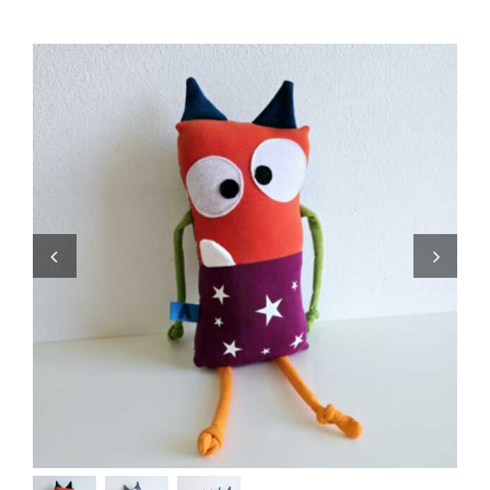
Zaini
Pupazzi
Lista Nascita
Blog
Eventi
Spedizioni