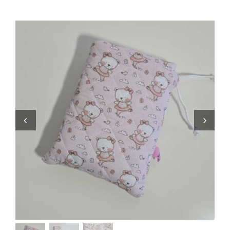
Zaini
Pupazzi
Lista Nascita
Blog
Eventi
Spedizioni