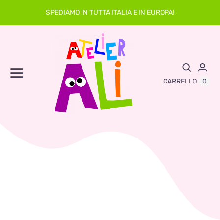
Skip
SPEDIAMO IN TUTTA ITALIA E IN EUROPA!
to
content
Toggle
0
CARRELLO
Navigation
Abbigliamento
Asilo
Neonato
Sacche