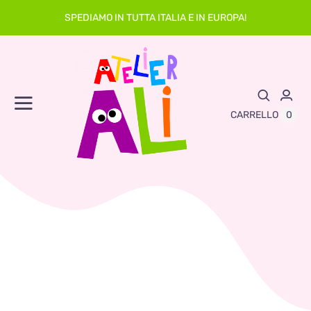
Skip
SPEDIAMO IN TUTTA ITALIA E IN EUROPA!
to
content
Toggle
0
CARRELLO
Navigation
Abbigliamento
Asilo
Neonato
Sacche