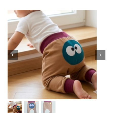
Zaini
Pupazzi
Lista Nascita
Blog
Eventi
Spedizioni