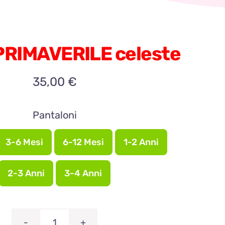
RIMAVERILE celeste
35,00
€
Pantaloni
3-6 Mesi
6-12 Mesi
1-2 Anni
2-3 Anni
3-4 Anni