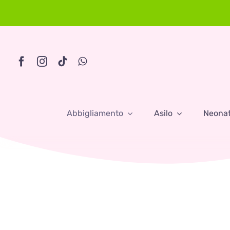
Skip
to
content
Abbigliamento
Asilo
Neona