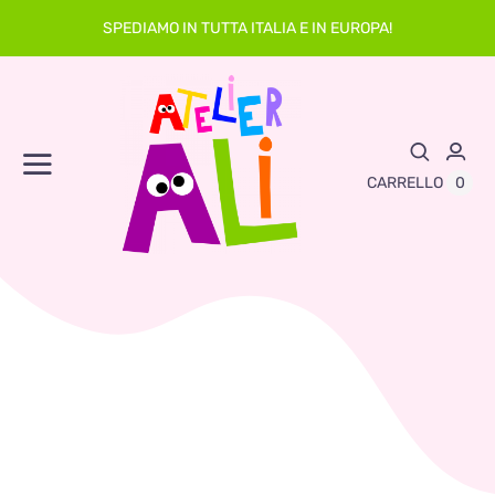
Skip
SPEDIAMO IN TUTTA ITALIA E IN EUROPA!
to
content
Toggle
0
CARRELLO
Navigation
Abbigliamento
Asilo
Neonato
Sacche