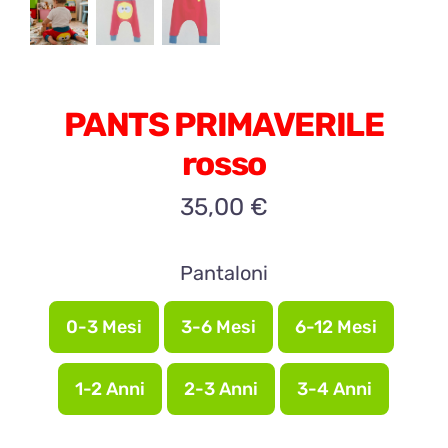
PANTS PRIMAVERILE
rosso
35,00
€
Pantaloni
0-3 Mesi
3-6 Mesi
6-12 Mesi

1-2 Anni
2-3 Anni
3-4 Anni