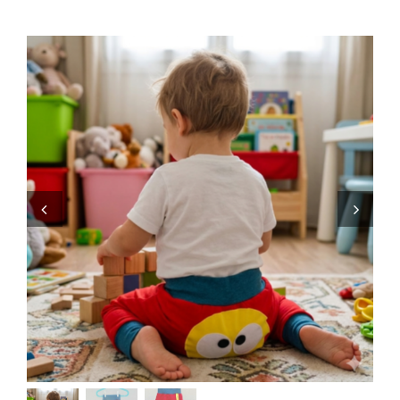
Zaini
Pupazzi
Lista Nascita
Blog
Eventi
Spedizioni