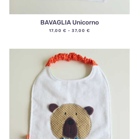
BAVAGLIA Unicorno
Fascia
17,00
€
-
37,00
€
di
prezzo:
da
17,00 €
a
37,00 €