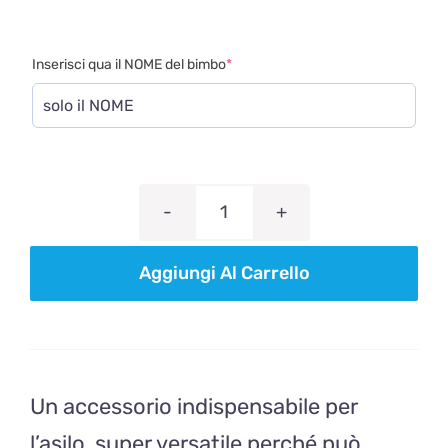
(required)
Inserisci qua il NOME del bimbo
*
PORTASPAZZOLINO
/
Aggiungi Al Carrello
PORTAPOSATE
-
principe
ranocchio
Un accessorio indispensabile per
quantità
l’asilo, super versatile perché può