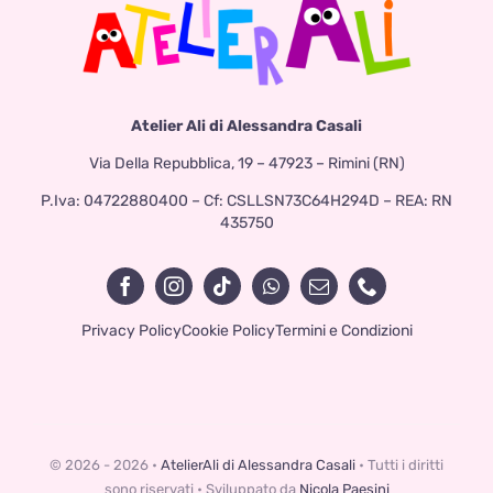
Atelier Ali di Alessandra Casali
Via Della Repubblica, 19 – 47923 – Rimini (RN)
P.Iva: 04722880400 – Cf: CSLLSN73C64H294D – REA: RN
435750
Privacy Policy
Cookie Policy
Termini e Condizioni
© 2026 - 2026 •
AtelierAli di Alessandra Casali
• Tutti i diritti
sono riservati • Sviluppato da
Nicola Paesini