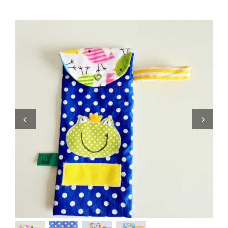
Zaini
Pupazzi
Lista Nascita
Blog
Eventi
Spedizioni