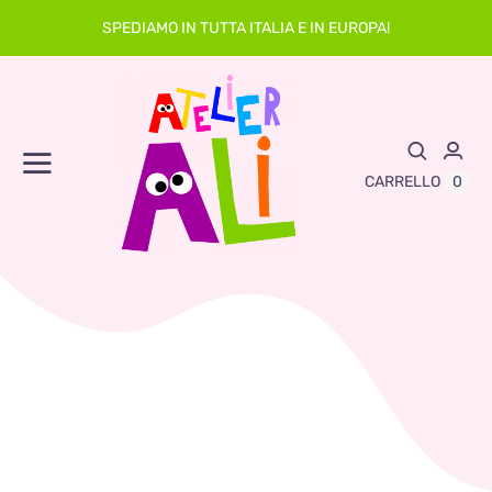
Skip
SPEDIAMO IN TUTTA ITALIA E IN EUROPA!
to
content
Toggle
0
CARRELLO
Navigation
Abbigliamento
Asilo
Neonato
Sacche