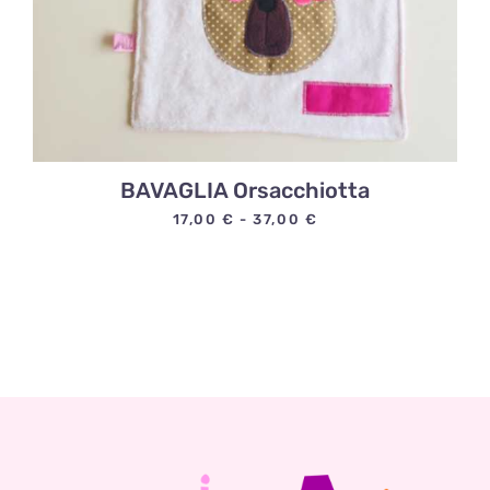
BAVAGLIA Orsacchiotta
Fascia
17,00
€
-
37,00
€
di
prezzo:
da
17,00 €
a
37,00 €