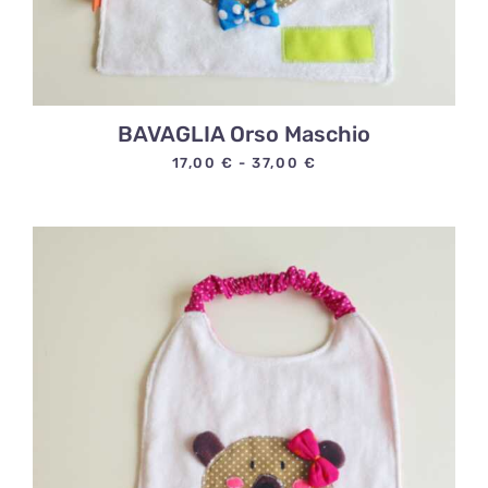
BAVAGLIA Orso Maschio
Fascia
17,00
€
-
37,00
€
di
prezzo:
da
17,00 €
a
37,00 €