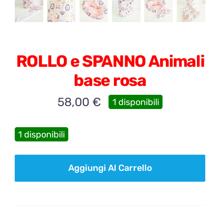
ROLLO e SPANNO Animali
base rosa
58,00
€
1 disponibili
1 disponibili
ROLLO
Aggiungi Al Carrello
e
SPANNO
Animali
base