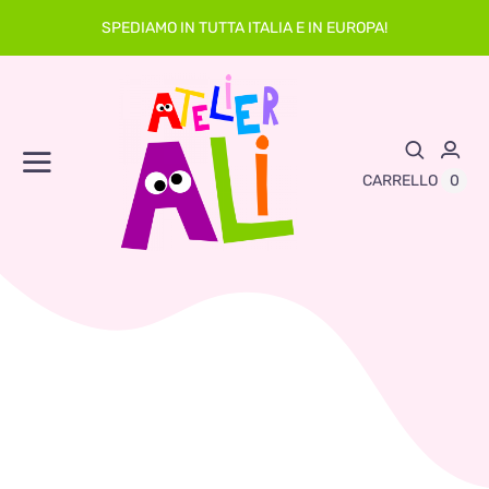
Skip
SPEDIAMO IN TUTTA ITALIA E IN EUROPA!
to
content
Toggle
0
CARRELLO
Navigation
Abbigliamento
Asilo
Neonato
Sacche