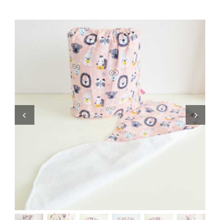
Zaini
Pupazzi
Lista Nascita
Blog
Eventi
Spedizioni