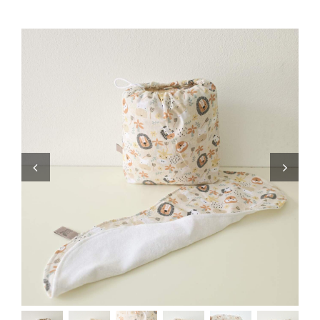
Zaini
Pupazzi
Lista Nascita
Blog
Eventi
Spedizioni