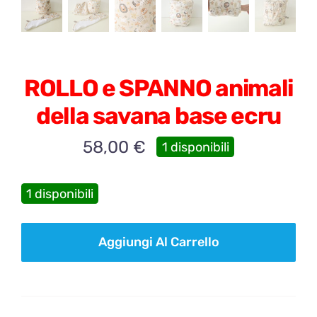
ROLLO e SPANNO animali
della savana base ecru
58,00
€
1 disponibili
1 disponibili
ROLLO
Aggiungi Al Carrello
e
SPANNO
animali
della