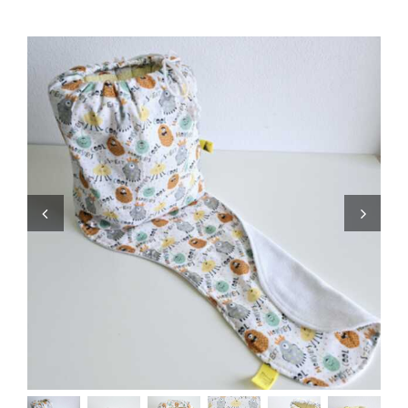
Zaini
Pupazzi
Lista Nascita
Blog
Eventi
Spedizioni