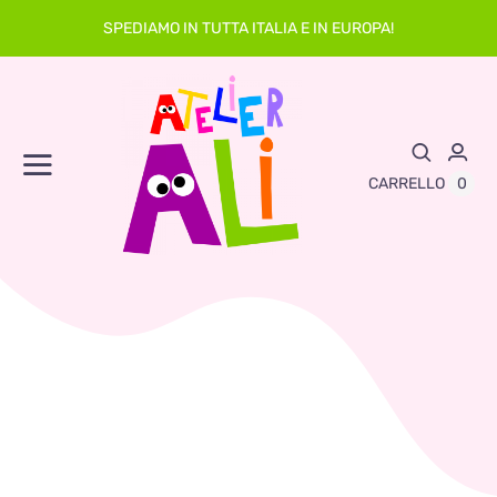
Skip
SPEDIAMO IN TUTTA ITALIA E IN EUROPA!
to
content
Toggle
0
CARRELLO
Navigation
Abbigliamento
Asilo
Neonato
Sacche