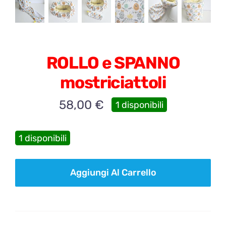
ROLLO e SPANNO
mostriciattoli
58,00
€
1 disponibili
1 disponibili
ROLLO
Aggiungi Al Carrello
e
SPANNO
mostriciattoli
quantità