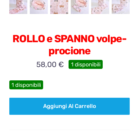
ROLLO e SPANNO volpe-
procione
58,00
€
1 disponibili
1 disponibili
ROLLO
Aggiungi Al Carrello
e
SPANNO
volpe-
procione