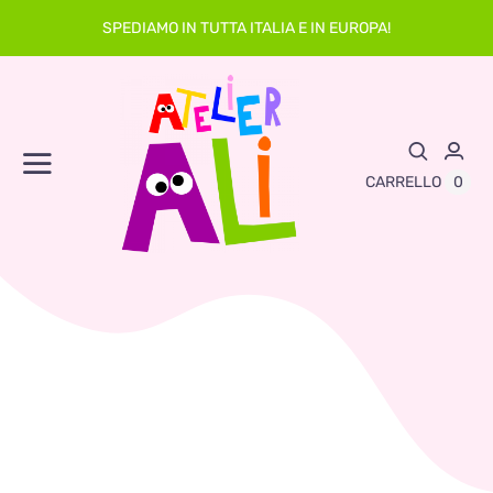
Skip
SPEDIAMO IN TUTTA ITALIA E IN EUROPA!
to
content
Toggle
0
CARRELLO
Navigation
Abbigliamento
Asilo
Neonato
Sacche