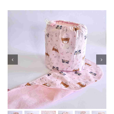
Zaini
Pupazzi
Lista Nascita
Blog
Eventi
Spedizioni