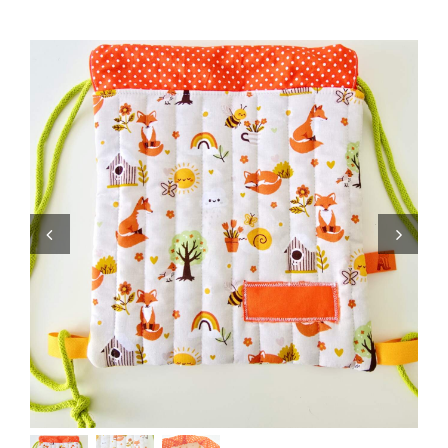
Zaini
Pupazzi
Lista Nascita
Blog
Eventi
Spedizioni