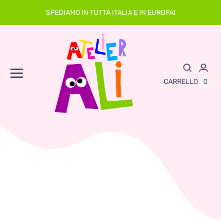
Skip
SPEDIAMO IN TUTTA ITALIA E IN EUROPA!
to
content
Toggle
0
CARRELLO
Navigation
Abbigliamento
Asilo
Neonato
Sacche