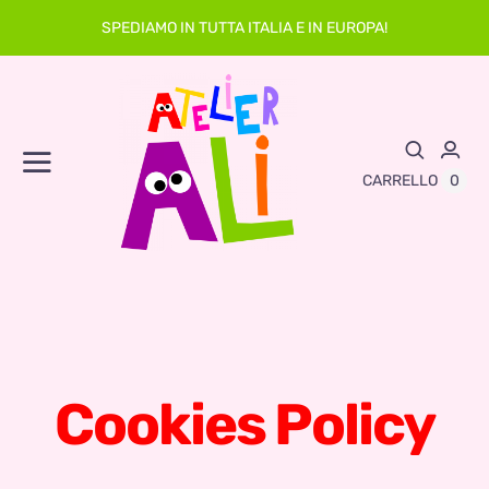
Skip
SPEDIAMO IN TUTTA ITALIA E IN EUROPA!
to
content
Toggle
0
CARRELLO
Navigation
Abbigliamento
Asilo
Neonato
Cookies Policy
Sacche