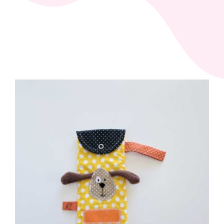
Zaini
Pupazzi
Lista Nascita
Blog
Eventi
Spedizioni