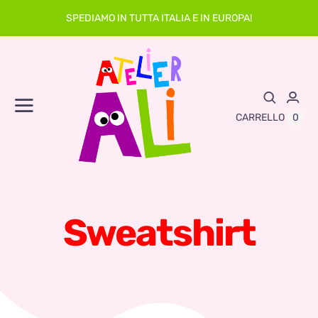
Skip
SPEDIAMO IN TUTTA ITALIA E IN EUROPA!
to
content
Toggle
0
CARRELLO
Navigation
Abbigliamento
Asilo
Sweatshirt
Neonato
Sacche